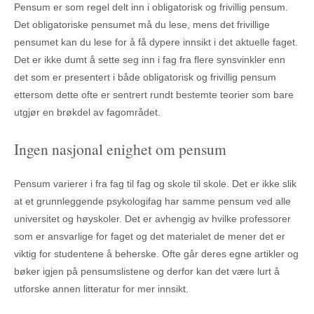
Pensum er som regel delt inn i obligatorisk og frivillig pensum.
Det obligatoriske pensumet må du lese, mens det frivillige
pensumet kan du lese for å få dypere innsikt i det aktuelle faget.
Det er ikke dumt å sette seg inn i fag fra flere synsvinkler enn
det som er presentert i både obligatorisk og frivillig pensum
ettersom dette ofte er sentrert rundt bestemte teorier som bare
utgjør en brøkdel av fagområdet.
Ingen nasjonal enighet om pensum
Pensum varierer i fra fag til fag og skole til skole. Det er ikke slik
at et grunnleggende psykologifag har samme pensum ved alle
universitet og høyskoler. Det er avhengig av hvilke professorer
som er ansvarlige for faget og det materialet de mener det er
viktig for studentene å beherske. Ofte går deres egne artikler og
bøker igjen på pensumslistene og derfor kan det være lurt å
utforske annen litteratur for mer innsikt.