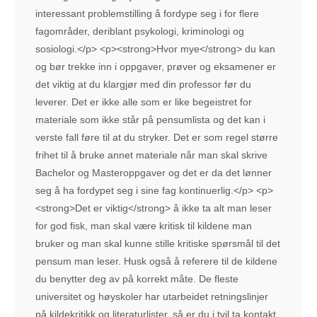
interessant problemstilling å fordype seg i for flere
fagområder, deriblant psykologi, kriminologi og
sosiologi.</p> <p><strong>Hvor mye</strong> du kan
og bør trekke inn i oppgaver, prøver og eksamener er
det viktig at du klargjør med din professor før du
leverer. Det er ikke alle som er like begeistret for
materiale som ikke står på pensumlista og det kan i
verste fall føre til at du stryker. Det er som regel større
frihet til å bruke annet materiale når man skal skrive
Bachelor og Masteroppgaver og det er da det lønner
seg å ha fordypet seg i sine fag kontinuerlig.</p> <p>
<strong>Det er viktig</strong> å ikke ta alt man leser
for god fisk, man skal være kritisk til kildene man
bruker og man skal kunne stille kritiske spørsmål til det
pensum man leser. Husk også å referere til de kildene
du benytter deg av på korrekt måte. De fleste
universitet og høyskoler har utarbeidet retningslinjer
på kildekritikk og literaturlister, så er du i tvil ta kontakt