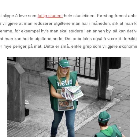
kal slippe å leve som
fattig student
hele studietiden. Først og fremst an
tte vil gjøre at man reduserer utgiftene man har i måneden, slik at ma
 hjemme, for eksempel hvis man skal studere i en annen by, så kan det 
ik at man kan holde utgiftene nede. Det anbefales også å være litt fors
r mye penger på mat. Dette er små, enkle grep som vil gjøre økonomien