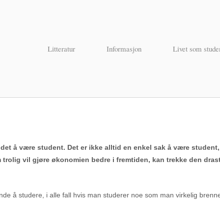
Litteratur
Informasjon
Livet som stude
et å være student. Det er ikke alltid en enkel sak å være student, 
som trolig vil gjøre økonomien bedre i fremtiden, kan trekke den dr
ende å studere, i alle fall hvis man studerer noe som man virkelig brenne