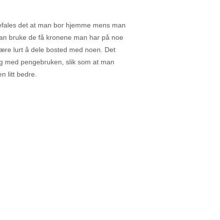
befales det at man bor hjemme mens man
n kan bruke de få kronene man har på noe
være lurt å dele bosted med noen. Det
iktig med pengebruken, slik som at man
 litt bedre.